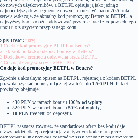
do nowych użytkowników, a BET.PL opisuje ją jako jedną z
najmocniejszych w segmencie nowych marek. W marcu 2026 roku
serwis wskazuje, że aktualny kod promocyjny Betters to
BETPL
, a
najwyższy bonus można aktywować przy rejestracji z odpowiedniego
linku lub z użyciem przypisanego kodu.
Spis Treści:
ukryj
1
Co daje kod promocyjny BETPL w Betters?
2
Jak krok po kroku odebrać bonusy w Betters?
3
Dodatkowa promocja opisywana przez BET.PL
4
Co znajdziemy w serwisie BET.PL?
Co daje kod promocyjny BETPL w Betters?
Zgodnie z aktualnym opisem na BET.PL, rejestracja z kodem BETPL
pozwala uzyskać bonusy o łącznej wartości do
1260 PLN
. Pakiet
powitalny obejmuje:
430 PLN
w ramach bonusu
100% od wpłaty
,
820 PLN
w ramach bonusu
50% od wpłaty
,
10 PLN
freebetu od depozytu.
BET.PL zaznacza również, że standardowa oferta bez kodu daje
niższy pakiet, dlatego rejestracja z aktywnym kodem lub przez
dedykowany link pozwala odebrać wyższy bonus niż przy zwykłym