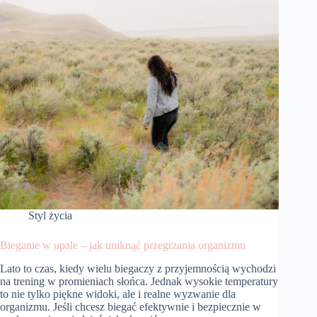
komfort
i
bezpieczeństwo
Styl życia
Bieganie w upale – jak uniknąć przegrzania organizmu
Lato to czas, kiedy wielu biegaczy z przyjemnością wychodzi
na trening w promieniach słońca. Jednak wysokie temperatury
to nie tylko piękne widoki, ale i realne wyzwanie dla
organizmu. Jeśli chcesz biegać efektywnie i bezpiecznie w