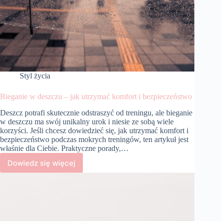
Styl życia
Bieganie w deszczu – jak utrzymać komfort i bezpieczeństwo
Deszcz potrafi skutecznie odstraszyć od treningu, ale bieganie
w deszczu ma swój unikalny urok i niesie ze sobą wiele
korzyści. Jeśli chcesz dowiedzieć się, jak utrzymać komfort i
bezpieczeństwo podczas mokrych treningów, ten artykuł jest
właśnie dla Ciebie. Praktyczne porady,…
Dowiedz się więcej
Bieganie
w
deszczu
–
jak
utrzymać