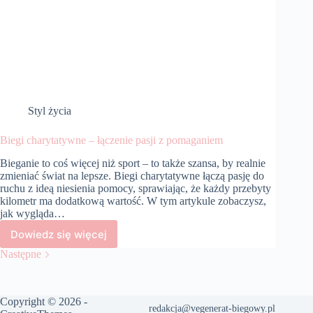
Styl życia
Biegi charytatywne – łączenie pasji z pomaganiem
Bieganie to coś więcej niż sport – to także szansa, by realnie
zmieniać świat na lepsze. Biegi charytatywne łączą pasję do
ruchu z ideą niesienia pomocy, sprawiając, że każdy przebyty
kilometr ma dodatkową wartość. W tym artykule zobaczysz,
jak wygląda…
Dowiedz się więcej
Biegi
charytatywne
Następne
–
łączenie
pasji
Copyright © 2026 -
z
redakcja@vegenerat-biegowy.pl