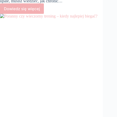
upale, musisz wiedzieć, jak chronić…
Dowiedz się więcej
Bieganie
w
upale
–
jak
uniknąć
przegrzania
organizmu