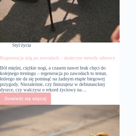
Styl życia
Regeneracja nóg po zawodach – skuteczne metody odnowy
Ból mięśni, ciężkie nogi, a czasem nawet brak chęci do
kolejnego treningu – regeneracja po zawodach to temat,
którego nie da się pominąć na żadnym etapie biegowej
przygody. Niezależnie, czy finiszujesz w debiutanckiej
dyszce, czy walczysz o rekord życiowy na…
Dowiedz się więcej
Regeneracja
nóg
po
zawodach
–
skuteczne
metody