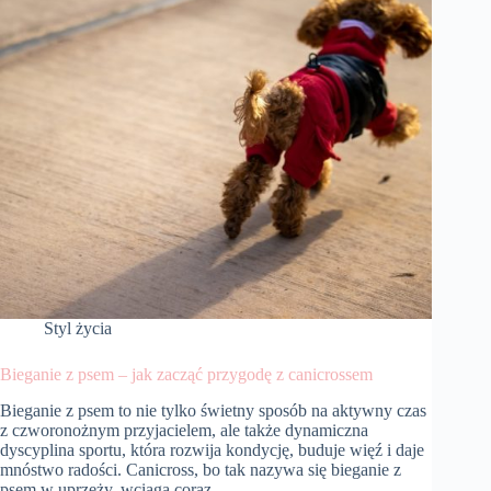
odnowy
Styl życia
Bieganie z psem – jak zacząć przygodę z canicrossem
Bieganie z psem to nie tylko świetny sposób na aktywny czas
z czworonożnym przyjacielem, ale także dynamiczna
dyscyplina sportu, która rozwija kondycję, buduje więź i daje
mnóstwo radości. Canicross, bo tak nazywa się bieganie z
psem w uprzęży, wciąga coraz…