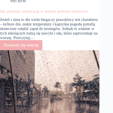
Styl życia
Jak utrzymać motywację w sezonie jesienno-zimowym
Jesień i zima to dla wielu biegaczy prawdziwy test charakteru
– krótsze dni, niskie temperatury i kapryśna pogoda potrafią
skutecznie osłabić zapał do treningów. Jednak to właśnie w
tych miesiącach rodzą się nawyki i siła, która zaprocentuje na
wiosnę. Przeczytaj,…
Dowiedz się więcej
Jak
utrzymać
motywację
w
sezonie
jesienno-
zimowym