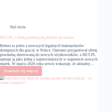
Styl życia
BET.PL z ofertą promocyjną Betters na marzec
Betters to jeden z nowszych legalnych bukmacherów
dostępnych dla graczy w Polsce. Operator przygotował ofertę
powitalną skierowaną do nowych użytkowników, a BET.PL
opisuje ją jako jedną z najmocniejszych w segmencie nowych
marek. W marcu 2026 roku serwis wskazuje, że aktualny…
Dowiedz się więcej
BET.PL
z
ofertą
promocyjną
Betters
na
marzec