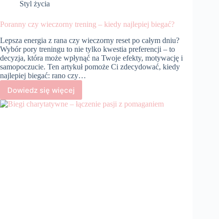
Styl życia
Poranny czy wieczorny trening – kiedy najlepiej biegać?
Lepsza energia z rana czy wieczorny reset po całym dniu?
Wybór pory treningu to nie tylko kwestia preferencji – to
decyzja, która może wpłynąć na Twoje efekty, motywację i
samopoczucie. Ten artykuł pomoże Ci zdecydować, kiedy
najlepiej biegać: rano czy…
Dowiedz się więcej
Poranny
czy
wieczorny
trening
–
kiedy
najlepiej
biegać?