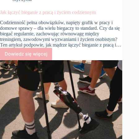
Jak łączyć bieganie z pracą i życiem codziennym
Codzienność pełna obowiązków, napięty grafik w pracy i
domowe sprawy – dla wielu biegaczy to standard. Czy da się
biegać regularnie, zachowując równowagę między
treningiem, zawodowymi wyzwaniami i życiem osobistym?
Ten artykuł podpowie, jak mądrze łączyć bieganie z pracą i…
Dowiedz się więcej
Jak
łączyć
bieganie
z
pracą
i
życiem
codziennym