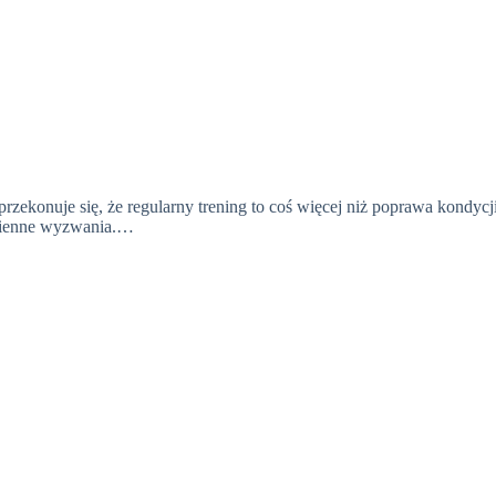
y przekonuje się, że regularny trening to coś więcej niż poprawa kondyc
dzienne wyzwania.…