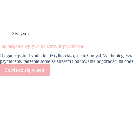
Styl życia
Jak bieganie wpływa na zdrowie psychiczne
Bieganie potrafi zmienić nie tylko ciało, ale też umysł. Wielu biegacz
psychiczne, radzenie sobie ze stresem i budowanie odporności na co
Dowiedz się więcej
Jak
bieganie
wpływa
na
zdrowie
psychiczne