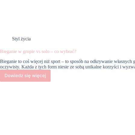
Styl życia
Bieganie w grupie vs solo – co wybrać?
Bieganie to coś więcej niż sport – to sposób na odkrywanie własnych g
oczywisty. Każda z tych form niesie ze sobą unikalne korzyści i wyz
Dowiedz się więcej
Bieganie
w
grupie
vs
solo
–
co
wybrać?