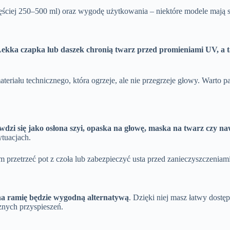
ściej 250–500 ml) oraz wygodę użytkowania – niektóre modele mają sp
ekka czapka lub daszek chronią twarz przed promieniami UV, a
teriału technicznego, która ogrzeje, ale nie przegrzeje głowy. Warto 
wdzi się jako osłona szyi, opaska na głowę, maska na twarz czy n
ytuacjach.
 przetrzeć pot z czoła lub zabezpieczyć usta przed zanieczyszczeniam
a ramię będzie wygodną alternatywą
. Dzięki niej masz łatwy dostę
znych przyspieszeń.