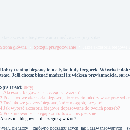
Jakie akcesoria biegowe warto mieć zawsze przy sobie
Strona główna
Sprzęt i przygotowanie
Jakie akcesoria biegowe 
Dobry trening biegowy to nie tylko buty i zegarek. Właściwie do
trasę. Jeśli chcesz biegać mądrzej i z większą przyjemnością, spr
Spis Treści:
ukryj
1
Akcesoria biegowe – dlaczego są ważne?
2
Podstawowe akcesoria biegowe, które warto mieć zawsze przy sobie
3
Dodatkowe gadżety biegowe, które mogą się przydać
4
Jak wybrać akcesoria biegowe dopasowane do twoich potrzeb?
5
Podsumowanie – biegaj komfortowo i bezpiecznie
Akcesoria biegowe – dlaczego są ważne?
Wielu biegaczy – zarówno początkujących, jak i zaawansowanych – s