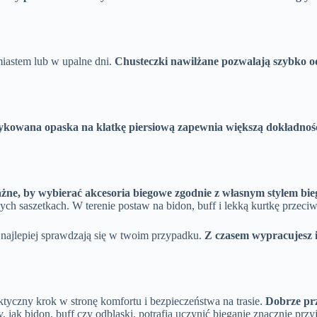
miastem lub w upalne dni.
Chusteczki nawilżane pozwalają szybko od
ykowana opaska na klatkę piersiową zapewnia większą dokładnoś
żne, by wybierać akcesoria biegowe zgodnie z własnym stylem bie
ch saszetkach. W terenie postaw na bidon, buff i lekką kurtkę przec
 najlepiej sprawdzają się w twoim przypadku.
Z czasem wypracujesz i
tyczny krok w stronę komfortu i bezpieczeństwa na trasie.
Dobrze prz
y, jak bidon, buff czy odblaski, potrafią uczynić bieganie znacznie p