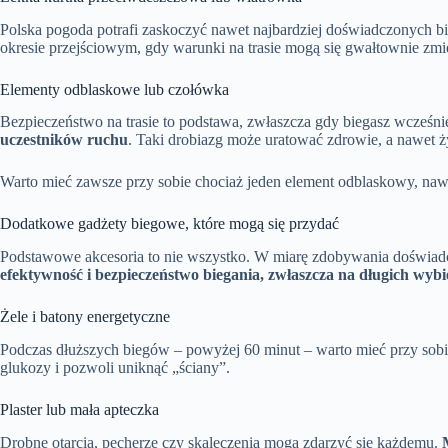
Polska pogoda potrafi zaskoczyć nawet najbardziej doświadczonych b
okresie przejściowym, gdy warunki na trasie mogą się gwałtownie zmi
Elementy odblaskowe lub czołówka
Bezpieczeństwo na trasie to podstawa, zwłaszcza gdy biegasz wcześn
uczestników ruchu
. Taki drobiazg może uratować zdrowie, a nawet ż
Warto mieć zawsze przy sobie chociaż jeden element odblaskowy, nawe
Dodatkowe gadżety biegowe, które mogą się przydać
Podstawowe akcesoria to nie wszystko. W miarę zdobywania doświadc
efektywność i bezpieczeństwo biegania, zwłaszcza na długich wyb
Żele i batony energetyczne
Podczas dłuższych biegów – powyżej 60 minut – warto mieć przy sobie
glukozy i pozwoli uniknąć „ściany”.
Plaster lub mała apteczka
Drobne otarcia, pęcherze czy skaleczenia mogą zdarzyć się każdemu.