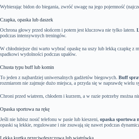
Wybierając bidon do biegania, zwróć uwagę na jego pojemność (najczę
Czapka, opaska lub daszek
Ochrona głowy przed słońcem i potem jest kluczowa nie tylko latem.
L
podczas intensywnych treningów.
W chłodniejsze dni warto wybrać opaskę na uszy lub lekką czapkę z ma
spadkowi wydolności podczas upałów.
Chusta typu buff lub komin
To jeden z najbardziej uniwersalnych gadżetów biegowych.
Buff spra
rozmiarom nie zajmuje dużo miejsca, a przyda się w naprawdę wielu s
Chroni przed wiatrem, chłodem i kurzem, a w razie potrzeby można nim
Opaska sportowa na rękę
Jeśli nie lubisz nosić telefonu w pasie lub kieszeni,
opaska sportowa n
opaski są lekkie, regulowane i nie zsuwają się nawet podczas dynamic
Lekka kurtka przeciwdeszczowa lub wiatrówka