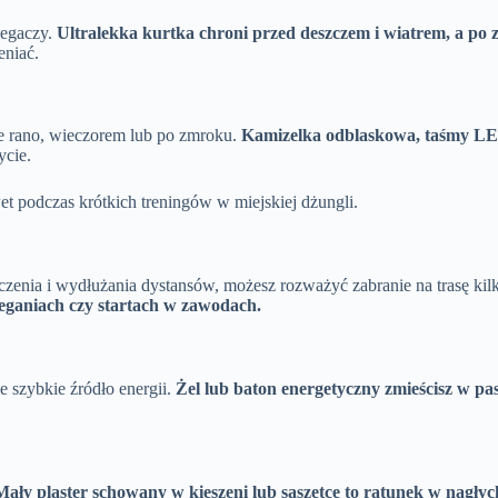
iegaczy.
Ultralekka kurtka chroni przed deszczem i wiatrem, a po zł
eniać.
ie rano, wieczorem lub po zmroku.
Kamizelka odblaskowa, taśmy LED
ycie.
t podczas krótkich treningów w miejskiej dżungli.
zenia i wydłużania dystansów, możesz rozważyć zabranie na trasę k
ieganiach czy startach w zawodach.
 szybkie źródło energii.
Żel lub baton energetyczny zmieścisz w pas
Mały plaster schowany w kieszeni lub saszetce to ratunek w nagłyc