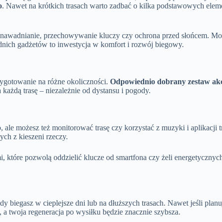
o
. Nawet na krótkich trasach warto zadbać o kilka podstawowych elemen
ak nawadnianie, przechowywanie kluczy czy ochrona przed słońcem. M
ich gadżetów to inwestycja w komfort i rozwój biegowy.
rzygotowanie na różne okoliczności.
Odpowiednio dobrany zestaw akce
a każdą trasę – niezależnie od dystansu i pogody.
o, ale możesz też monitorować trasę czy korzystać z muzyki i aplikacji
ych z kieszeni rzeczy.
 które pozwolą oddzielić klucze od smartfona czy żeli energetycznych. 
biegasz w cieplejsze dni lub na dłuższych trasach. Nawet jeśli planuj
, a twoja regeneracja po wysiłku będzie znacznie szybsza.