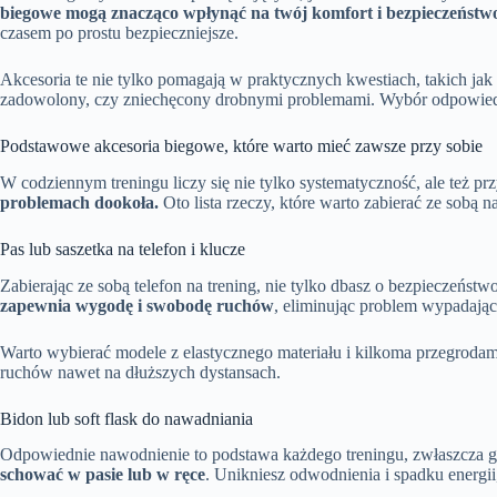
biegowe mogą znacząco wpłynąć na twój komfort i bezpieczeństw
czasem po prostu bezpieczniejsze.
Akcesoria te nie tylko pomagają w praktycznych kwestiach, takich j
zadowolony, czy zniechęcony drobnymi problemami. Wybór odpowiedn
Podstawowe akcesoria biegowe, które warto mieć zawsze przy sobie
W codziennym treningu liczy się nie tylko systematyczność, ale też p
problemach dookoła.
Oto lista rzeczy, które warto zabierać ze sobą n
Pas lub saszetka na telefon i klucze
Zabierając ze sobą telefon na trening, nie tylko dbasz o bezpieczeństw
zapewnia wygodę i swobodę ruchów
, eliminując problem wypadając
Warto wybierać modele z elastycznego materiału i kilkoma przegrodami,
ruchów nawet na dłuższych dystansach.
Bidon lub soft flask do nawadniania
Odpowiednie nawodnienie to podstawa każdego treningu, zwłaszcza gdy 
schować w pasie lub w ręce
. Unikniesz odwodnienia i spadku energii