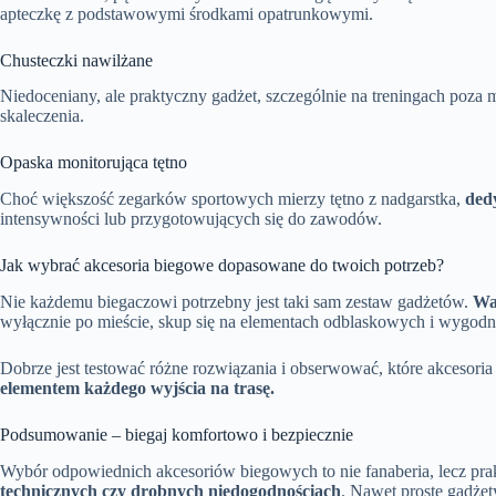
apteczkę z podstawowymi środkami opatrunkowymi.
Chusteczki nawilżane
Niedoceniany, ale praktyczny gadżet, szczególnie na treningach poza 
skaleczenia.
Opaska monitorująca tętno
Choć większość zegarków sportowych mierzy tętno z nadgarstka,
ded
intensywności lub przygotowujących się do zawodów.
Jak wybrać akcesoria biegowe dopasowane do twoich potrzeb?
Nie każdemu biegaczowi potrzebny jest taki sam zestaw gadżetów.
Wa
wyłącznie po mieście, skup się na elementach odblaskowych i wygodny
Dobrze jest testować różne rozwiązania i obserwować, które akcesoria
elementem każdego wyjścia na trasę.
Podsumowanie – biegaj komfortowo i bezpiecznie
Wybór odpowiednich akcesoriów biegowych to nie fanaberia, lecz prak
technicznych czy drobnych niedogodnościach
. Nawet proste gadżet