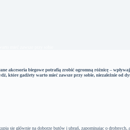
warto mieć zawsze przy sobie
brane akcesoria biegowe potrafią zrobić ogromną różnicę – wpływa
awdź, które gadżety warto mieć zawsze przy sobie, niezależnie od d
kupia się głównie na doborze butów i ubrań, zapominając o drobnych