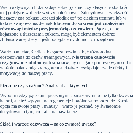
Wielu aktywnych ludzi zadaje sobie pytanie, czy klasyczne słodkości
mają miejsce w diecie wytrzymałościowej. Zdecydowana większość
biegaczy zna pokusę „czegoś słodkiego” po ciężkim treningu lub w
trakcie świętowania. Jednak
kluczem do sukcesu jest znalezienie
równowagi między przyjemnością a zdrowiem
. Pączki, choć
kojarzone z tłuszczem i cukrem, mogą być elementem dobrze
zbilansowanej diety – jeśli podejdziemy do nich z rozsądkiem.
Warto pamiętać, że dieta biegacza powinna być różnorodna i
dostosowana do celów treningowych.
Nie trzeba całkowicie
rezygnować z ulubionych smaków
, by osiągać sportowe wyniki. To
właśnie balans między rygorem a elastycznością daje trwałe efekty i
motywację do dalszej pracy.
Pieczone czy smażone? Analiza dla aktywnych
Wybór między pączkami pieczonymi a smażonymi to nie tylko kwestia
kalorii, ale też wpływu na regenerację i ogólne samopoczucie. Każda
opcja ma swoje plusy i minusy – warto je poznać, by świadomie
decydować o tym, co trafia na nasz talerz.
Skład i wartość odżywcza – na co zwracać uwagę?