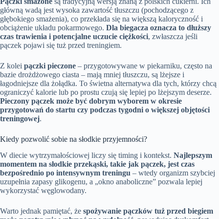
Pączki smażone
są tradycyjną wersją znaną z polskich cukierni. Ich
główną wadą jest wysoka zawartość tłuszczu (pochodzącego z
głębokiego smażenia), co przekłada się na większą kaloryczność i
obciążenie układu pokarmowego.
Dla biegacza oznacza to dłuższy
czas trawienia i potencjalne uczucie ciężkości
, zwłaszcza jeśli
pączek pojawi się tuż przed treningiem.
Z kolei
pączki pieczone
– przygotowywane w piekarniku, często na
bazie drożdżowego ciasta – mają mniej tłuszczu, są lżejsze i
łagodniejsze dla żołądka. To świetna alternatywa dla tych, którzy chcą
ograniczyć kalorie lub po prostu czują się lepiej po lżejszym deserze.
Pieczony pączek może być dobrym wyborem w okresie
przygotowań do startu czy podczas tygodni o większej objętości
treningowej
.
Kiedy pozwolić sobie na słodkie przyjemności?
W diecie wytrzymałościowej liczy się timing i kontekst.
Najlepszym
momentem na słodkie przekąski, takie jak pączek, jest czas
bezpośrednio po intensywnym treningu
– wtedy organizm szybciej
uzupełnia zapasy glikogenu, a „okno anaboliczne” pozwala lepiej
wykorzystać węglowodany.
Warto jednak pamiętać, że
spożywanie pączków tuż przed biegiem