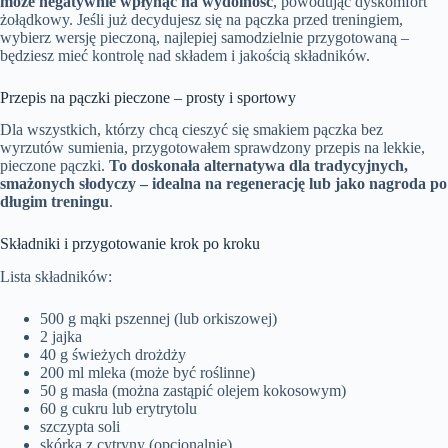
może negatywnie wpłynąć na wydolność
, powodując dyskomfort
żołądkowy. Jeśli już decydujesz się na pączka przed treningiem,
wybierz wersję pieczoną, najlepiej samodzielnie przygotowaną –
będziesz mieć kontrolę nad składem i jakością składników.
Przepis na pączki pieczone – prosty i sportowy
Dla wszystkich, którzy chcą cieszyć się smakiem pączka bez
wyrzutów sumienia, przygotowałem sprawdzony przepis na lekkie,
pieczone pączki.
To doskonała alternatywa dla tradycyjnych,
smażonych słodyczy – idealna na regenerację lub jako nagroda po
długim treningu
.
Składniki i przygotowanie krok po kroku
Lista składników:
500 g mąki pszennej (lub orkiszowej)
2 jajka
40 g świeżych drożdży
200 ml mleka (może być roślinne)
50 g masła (można zastąpić olejem kokosowym)
60 g cukru lub erytrytolu
szczypta soli
skórka z cytryny (opcjonalnie)