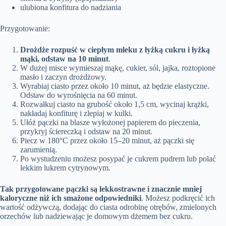
ulubiona konfitura do nadziania
Przygotowanie:
Drożdże rozpuść w ciepłym mleku z łyżką cukru i łyżką
mąki, odstaw na 10 minut
.
W dużej misce wymieszaj mąkę, cukier, sól, jajka, roztopione
masło i zaczyn drożdżowy.
Wyrabiaj ciasto przez około 10 minut, aż będzie elastyczne.
Odstaw do wyrośnięcia na 60 minut.
Rozwałkuj ciasto na grubość około 1,5 cm, wycinaj krążki,
nakładaj konfiturę i zlepiaj w kulki.
Ułóż pączki na blasze wyłożonej papierem do pieczenia,
przykryj ściereczką i odstaw na 20 minut.
Piecz w 180°C przez około 15–20 minut, aż pączki się
zarumienią.
Po wystudzeniu możesz posypać je cukrem pudrem lub polać
lekkim lukrem cytrynowym.
Tak przygotowane pączki są lekkostrawne i znacznie mniej
kaloryczne niż ich smażone odpowiedniki
. Możesz podkręcić ich
wartość odżywczą, dodając do ciasta odrobinę otrębów, zmielonych
orzechów lub nadziewając je domowym dżemem bez cukru.