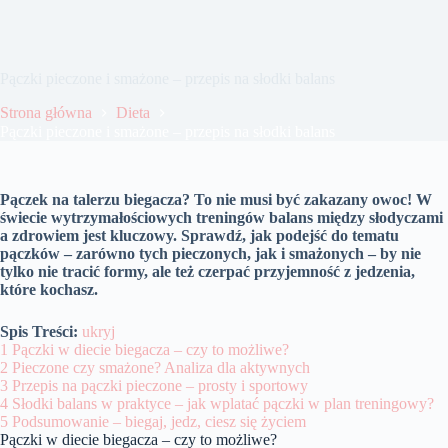
Pączki pieczone i smażone – przepis na słodki balans
Strona główna
Dieta
Pączki pieczone i smażone – przepis na słodki balans
Pączek na talerzu biegacza? To nie musi być zakazany owoc! W
świecie wytrzymałościowych treningów balans między słodyczami
a zdrowiem jest kluczowy. Sprawdź, jak podejść do tematu
pączków – zarówno tych pieczonych, jak i smażonych – by nie
tylko nie tracić formy, ale też czerpać przyjemność z jedzenia,
które kochasz.
Spis Treści:
ukryj
1
Pączki w diecie biegacza – czy to możliwe?
2
Pieczone czy smażone? Analiza dla aktywnych
3
Przepis na pączki pieczone – prosty i sportowy
4
Słodki balans w praktyce – jak wplatać pączki w plan treningowy?
5
Podsumowanie – biegaj, jedz, ciesz się życiem
Pączki w diecie biegacza – czy to możliwe?