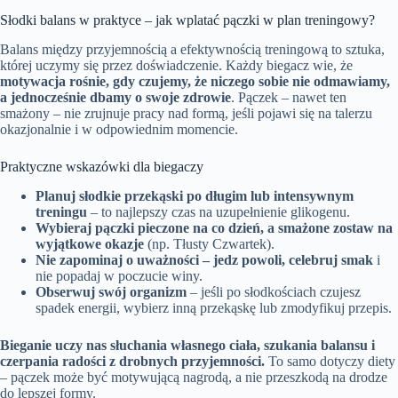
Słodki balans w praktyce – jak wplatać pączki w plan treningowy?
Balans między przyjemnością a efektywnością treningową to sztuka,
której uczymy się przez doświadczenie. Każdy biegacz wie, że
motywacja rośnie, gdy czujemy, że niczego sobie nie odmawiamy,
a jednocześnie dbamy o swoje zdrowie
. Pączek – nawet ten
smażony – nie zrujnuje pracy nad formą, jeśli pojawi się na talerzu
okazjonalnie i w odpowiednim momencie.
Praktyczne wskazówki dla biegaczy
Planuj słodkie przekąski po długim lub intensywnym
treningu
– to najlepszy czas na uzupełnienie glikogenu.
Wybieraj pączki pieczone na co dzień, a smażone zostaw na
wyjątkowe okazje
(np. Tłusty Czwartek).
Nie zapominaj o uważności – jedz powoli, celebruj smak
i
nie popadaj w poczucie winy.
Obserwuj swój organizm
– jeśli po słodkościach czujesz
spadek energii, wybierz inną przekąskę lub zmodyfikuj przepis.
Bieganie uczy nas słuchania własnego ciała, szukania balansu i
czerpania radości z drobnych przyjemności.
To samo dotyczy diety
– pączek może być motywującą nagrodą, a nie przeszkodą na drodze
do lepszej formy.