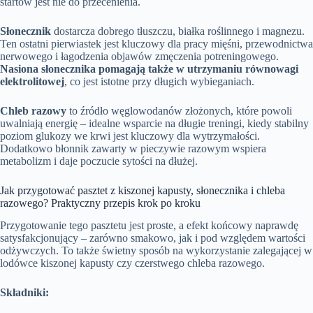
startów jest nie do przecenienia.
Słonecznik
dostarcza dobrego tłuszczu, białka roślinnego i magnezu.
Ten ostatni pierwiastek jest kluczowy dla pracy mięśni, przewodnictwa
nerwowego i łagodzenia objawów zmęczenia potreningowego.
Nasiona słonecznika pomagają także w utrzymaniu równowagi
elektrolitowej
, co jest istotne przy długich wybieganiach.
Chleb razowy
to źródło węglowodanów złożonych, które powoli
uwalniają energię – idealne wsparcie na długie treningi, kiedy stabilny
poziom glukozy we krwi jest kluczowy dla wytrzymałości.
Dodatkowo błonnik zawarty w pieczywie razowym wspiera
metabolizm i daje poczucie sytości na dłużej.
Jak przygotować pasztet z kiszonej kapusty, słonecznika i chleba
razowego? Praktyczny przepis krok po kroku
Przygotowanie tego pasztetu jest proste, a efekt końcowy naprawdę
satysfakcjonujący – zarówno smakowo, jak i pod względem wartości
odżywczych. To także świetny sposób na wykorzystanie zalegającej w
lodówce kiszonej kapusty czy czerstwego chleba razowego.
Składniki: