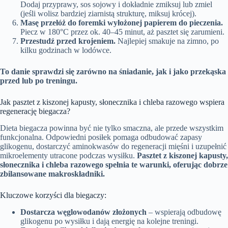
Dodaj przyprawy, sos sojowy i dokładnie zmiksuj lub zmiel
(jeśli wolisz bardziej ziarnistą strukturę, miksuj krócej).
Masę przełóż do foremki wyłożonej papierem do pieczenia.
Piecz w 180°C przez ok. 40–45 minut, aż pasztet się zarumieni.
Przestudź przed krojeniem.
Najlepiej smakuje na zimno, po
kilku godzinach w lodówce.
To danie sprawdzi się zarówno na śniadanie, jak i jako przekąska
przed lub po treningu.
Jak pasztet z kiszonej kapusty, słonecznika i chleba razowego wspiera
regenerację biegacza?
Dieta biegacza powinna być nie tylko smaczna, ale przede wszystkim
funkcjonalna. Odpowiedni posiłek pomaga odbudować zapasy
glikogenu, dostarczyć aminokwasów do regeneracji mięśni i uzupełnić
mikroelementy utracone podczas wysiłku.
Pasztet z kiszonej kapusty,
słonecznika i chleba razowego spełnia te warunki, oferując dobrze
zbilansowane makroskładniki.
Kluczowe korzyści dla biegaczy:
Dostarcza węglowodanów złożonych
– wspierają odbudowę
glikogenu po wysiłku i dają energię na kolejne treningi.