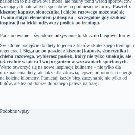
nasionach to nie chwilowa moda, ale realny trend wśród sportowców
szukających naturalnych sposobów na podniesienie formy.
Pasztet z
kiszonej kapusty, słonecznika i chleba razowego może stać się
Twoim stałym elementem jadłospisu – szczególnie gdy szukasz
inspiracji na lekki, odżywczy posiłek po treningu.
Podsumowanie – świadome odżywianie to klucz do biegowej formy
Świadome podejście do diety to jeden z filarów skutecznego treningu i
regeneracji.
Sięgając po pasztet z kiszonej kapusty, słonecznika i
chleba razowego, wybierasz posiłek, który nie tylko smakuje, ale
też realnie wspiera Twój organizm w wyzwaniach sportowych.
Warto otworzyć się na nowe inspiracje kulinarne – nie tylko dla
urozmaicenia diety, ale także dla zdrowia, lepszej odporności i energii
na kolejne kilometry. Pamiętaj: każdy bieg zaczyna się nie tylko od
butów, ale też od dobrze dobranego paliwa na trasę!
Podobne wpisy