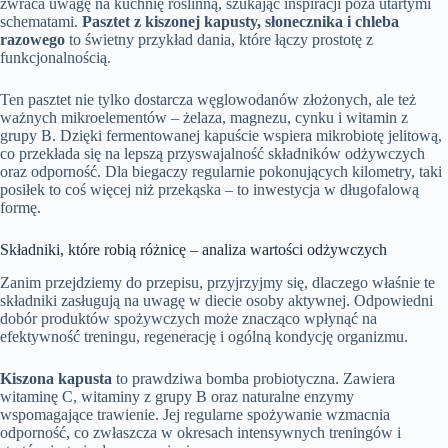
zwraca uwagę na kuchnię roślinną, szukając inspiracji poza utartymi
schematami.
Pasztet z kiszonej kapusty, słonecznika i chleba
razowego
to świetny przykład dania, które łączy prostotę z
funkcjonalnością.
Ten pasztet nie tylko dostarcza węglowodanów złożonych, ale też
ważnych mikroelementów – żelaza, magnezu, cynku i witamin z
grupy B. Dzięki fermentowanej kapuście wspiera mikrobiotę jelitową,
co przekłada się na lepszą przyswajalność składników odżywczych
oraz odporność. Dla biegaczy regularnie pokonujących kilometry, taki
posiłek to coś więcej niż przekąska – to inwestycja w długofalową
formę.
Składniki, które robią różnicę – analiza wartości odżywczych
Zanim przejdziemy do przepisu, przyjrzyjmy się, dlaczego właśnie te
składniki zasługują na uwagę w diecie osoby aktywnej. Odpowiedni
dobór produktów spożywczych może znacząco wpłynąć na
efektywność treningu, regenerację i ogólną kondycję organizmu.
Kiszona kapusta
to prawdziwa bomba probiotyczna. Zawiera
witaminę C, witaminy z grupy B oraz naturalne enzymy
wspomagające trawienie. Jej regularne spożywanie wzmacnia
odporność, co zwłaszcza w okresach intensywnych treningów i