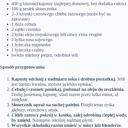
400 g kiszonej kapusty (najlepiej domowej, bez dodatku cukru)
100 g pestek słonecznika
2–3 kromki czerstwego chleba razowego (może być na
zakwasie)
1 duża cebula
2 ząbki czosnku
2 łyżki oleju rzepakowego lub oliwy extra vergine
1 łyżka sosu sojowego
1 łyżeczka majeranku
1 łyżeczka cząbru
świeżo mielony pieprz, odrobina soli
Sposób przygotowania:
Kapustę odciśnij z nadmiaru soku i drobno poszatkuj.
Jeśli
jest bardzo kwaśna, możesz ją lekko opłukać.
Cebulę i czosnek posiekaj, podsmaż na oleju do zeszklenia.
Dodaj posiekaną kapustę, smaż razem przez kilka minut, aż
zmięknie.
Słonecznik upraż na suchej patelni.
Dzięki temu zyska
głębszy, orzechowy smak.
Chleb razowy pokrój w kostkę, zalej odrobiną ciepłej wody,
by zmiękł.
Następnie odciśnij nadmiar płynu.
Wszystkie składniki razem umieść w misce lub blenderze.