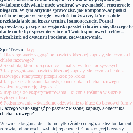
świadome odżywianie może wspierać wytrzymałość i regenerację
biegacza. W tym artykule sprawdzisz, jak komponować posiłki
roślinne bogate w energię i wartości odżywcze, które realnie
przekładają się na lepszy trening i samopoczucie. Poznaj
sprawdzony przepis na wegański pasztet i dowiedz się, dlaczego to
danie może być sprzymierzeńcem Twoich sportowych celów –
niezależnie od dystansu i poziomu zaawansowania.
Spis Treści:
ukryj
1
Dlaczego warto sięgnąć po pasztet z kiszonej kapusty, słonecznika i
chleba razowego?
2
Składniki, które robią różnicę – analiza wartości odżywczych
3
Jak przygotować pasztet z kiszonej kapusty, słonecznika i chleba
razowego? Praktyczny przepis krok po kroku
4
Jak pasztet z kiszonej kapusty, słonecznika i chleba razowego
wspiera regenerację biegacza?
5
Inspiracja do eksperymentowania – kuchnia roślinna w służbie
wytrzymałości
6
Podsumowanie – świadome odżywianie to klucz do biegowej formy
Dlaczego warto sięgnąć po pasztet z kiszonej kapusty, słonecznika i
chleba razowego?
W świecie biegania dieta to nie tylko źródło energii, ale też fundament
zdrowia, odporności i szybkiej regeneracji. Coraz więcej biegaczy