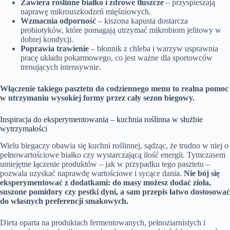
Zawiera roślinne białko i zdrowe tłuszcze
– przyspieszają
naprawę mikrouszkodzeń mięśniowych.
Wzmacnia odporność
– kiszona kapusta dostarcza
probiotyków, które pomagają utrzymać mikrobiom jelitowy w
dobrej kondycji.
Poprawia trawienie
– błonnik z chleba i warzyw usprawnia
pracę układu pokarmowego, co jest ważne dla sportowców
trenujących intensywnie.
Włączenie takiego pasztetu do codziennego menu to realna pomoc
w utrzymaniu wysokiej formy przez cały sezon biegowy.
Inspiracja do eksperymentowania – kuchnia roślinna w służbie
wytrzymałości
Wielu biegaczy obawia się kuchni roślinnej, sądząc, że trudno w niej o
pełnowartościowe białko czy wystarczającą ilość energii. Tymczasem
umiejętne łączenie produktów – jak w przypadku tego pasztetu –
pozwala uzyskać naprawdę wartościowe i sycące dania.
Nie bój się
eksperymentować z dodatkami: do masy możesz dodać zioła,
suszone pomidory czy pestki dyni, a sam przepis łatwo dostosować
do własnych preferencji smakowych.
Dieta oparta na produktach fermentowanych, pełnoziarnistych i