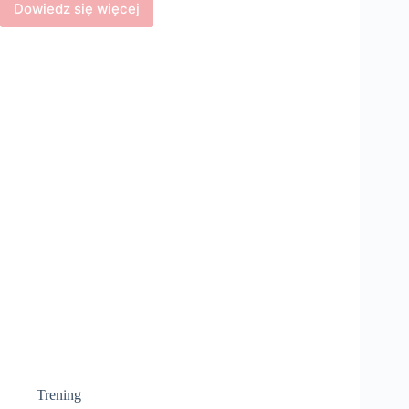
Dowiedz się więcej
Biegi
trailowe
–
jak
zacząć
przygodę
z
górami
Trening