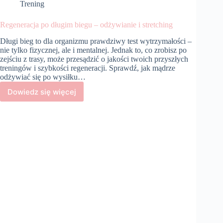
Trening
Regeneracja po długim biegu – odżywianie i stretching
Długi bieg to dla organizmu prawdziwy test wytrzymałości –
nie tylko fizycznej, ale i mentalnej. Jednak to, co zrobisz po
zejściu z trasy, może przesądzić o jakości twoich przyszłych
treningów i szybkości regeneracji. Sprawdź, jak mądrze
odżywiać się po wysiłku…
Dowiedz się więcej
Regeneracja
po
długim
biegu
–
odżywianie
i
stretching