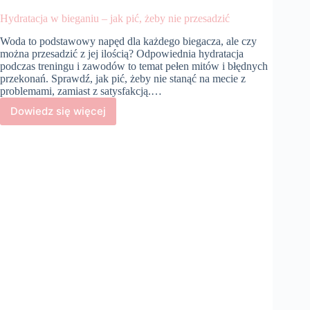
Hydratacja w bieganiu – jak pić, żeby nie przesadzić
Woda to podstawowy napęd dla każdego biegacza, ale czy
można przesadzić z jej ilością? Odpowiednia hydratacja
podczas treningu i zawodów to temat pełen mitów i błędnych
przekonań. Sprawdź, jak pić, żeby nie stanąć na mecie z
problemami, zamiast z satysfakcją.…
Dowiedz się więcej
Hydratacja
w
bieganiu
–
jak
pić,
żeby
nie
przesadzić