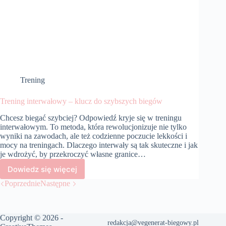
Trening
Trening interwałowy – klucz do szybszych biegów
Chcesz biegać szybciej? Odpowiedź kryje się w treningu
interwałowym. To metoda, która rewolucjonizuje nie tylko
wyniki na zawodach, ale też codzienne poczucie lekkości i
mocy na treningach. Dlaczego interwały są tak skuteczne i jak
je wdrożyć, by przekroczyć własne granice…
Dowiedz się więcej
Trening
interwałowy
Poprzednie
Następne
–
klucz
do
Copyright © 2026 -
szybszych
redakcja@vegenerat-biegowy.pl