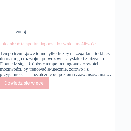
Trening
Jak dobrać tempo treningowe do swoich możliwości
Tempo treningowe to nie tylko liczby na zegarku – to klucz
do mądrego rozwoju i prawdziwej satysfakcji z biegania.
Dowiedz się, jak dobrać tempo treningowe do swoich
możliwości, by trenować skutecznie, zdrowo i z
przyjemnością – niezależnie od poziomu zaawansowania.…
Dowiedz się więcej
Jak
dobrać
tempo
treningowe
do
swoich
możliwości