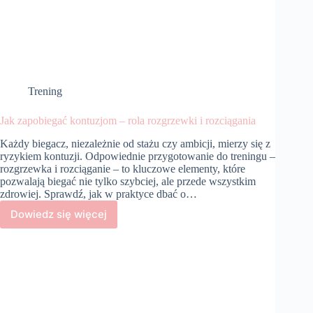
Trening
Jak zapobiegać kontuzjom – rola rozgrzewki i rozciągania
Każdy biegacz, niezależnie od stażu czy ambicji, mierzy się z
ryzykiem kontuzji. Odpowiednie przygotowanie do treningu –
rozgrzewka i rozciąganie – to kluczowe elementy, które
pozwalają biegać nie tylko szybciej, ale przede wszystkim
zdrowiej. Sprawdź, jak w praktyce dbać o…
Dowiedz się więcej
Jak
zapobiegać
kontuzjom
–
rola
rozgrzewki
i
rozciągania