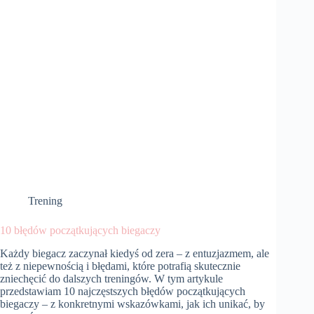
amatorów
Trening
10 błędów początkujących biegaczy
Każdy biegacz zaczynał kiedyś od zera – z entuzjazmem, ale
też z niepewnością i błędami, które potrafią skutecznie
zniechęcić do dalszych treningów. W tym artykule
przedstawiam 10 najczęstszych błędów początkujących
biegaczy – z konkretnymi wskazówkami, jak ich unikać, by