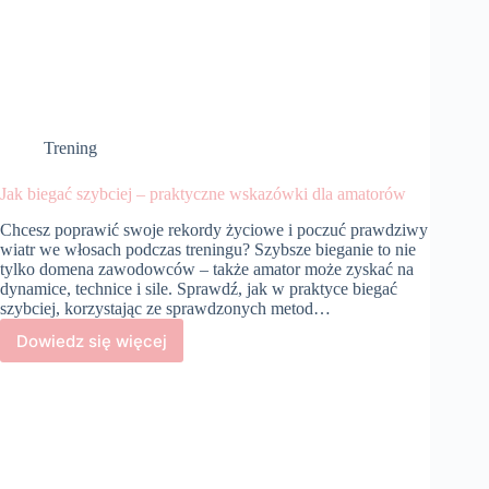
Trening
Jak biegać szybciej – praktyczne wskazówki dla amatorów
Chcesz poprawić swoje rekordy życiowe i poczuć prawdziwy
wiatr we włosach podczas treningu? Szybsze bieganie to nie
tylko domena zawodowców – także amator może zyskać na
dynamice, technice i sile. Sprawdź, jak w praktyce biegać
szybciej, korzystając ze sprawdzonych metod…
Dowiedz się więcej
Jak
biegać
szybciej
–
praktyczne
wskazówki
dla