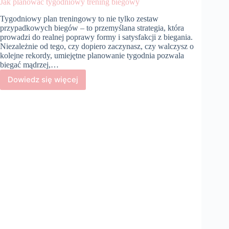
Jak planować tygodniowy trening biegowy
Tygodniowy plan treningowy to nie tylko zestaw
przypadkowych biegów – to przemyślana strategia, która
prowadzi do realnej poprawy formy i satysfakcji z biegania.
Niezależnie od tego, czy dopiero zaczynasz, czy walczysz o
kolejne rekordy, umiejętne planowanie tygodnia pozwala
biegać mądrzej,…
Dowiedz się więcej
Jak
planować
tygodniowy
trening
biegowy