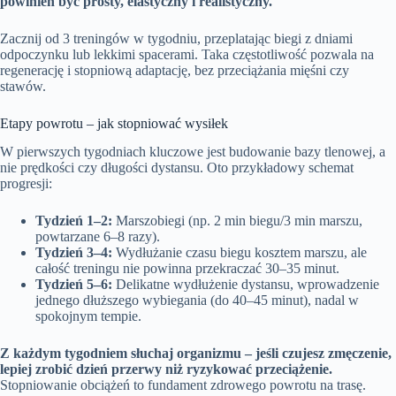
powinien być prosty, elastyczny i realistyczny.
Zacznij od 3 treningów w tygodniu, przeplatając biegi z dniami
odpoczynku lub lekkimi spacerami. Taka częstotliwość pozwala na
regenerację i stopniową adaptację, bez przeciążania mięśni czy
stawów.
Etapy powrotu – jak stopniować wysiłek
W pierwszych tygodniach kluczowe jest budowanie bazy tlenowej, a
nie prędkości czy długości dystansu. Oto przykładowy schemat
progresji:
Tydzień 1–2:
Marszobiegi (np. 2 min biegu/3 min marszu,
powtarzane 6–8 razy).
Tydzień 3–4:
Wydłużanie czasu biegu kosztem marszu, ale
całość treningu nie powinna przekraczać 30–35 minut.
Tydzień 5–6:
Delikatne wydłużenie dystansu, wprowadzenie
jednego dłuższego wybiegania (do 40–45 minut), nadal w
spokojnym tempie.
Z każdym tygodniem słuchaj organizmu – jeśli czujesz zmęczenie,
lepiej zrobić dzień przerwy niż ryzykować przeciążenie.
Stopniowanie obciążeń to fundament zdrowego powrotu na trasę.