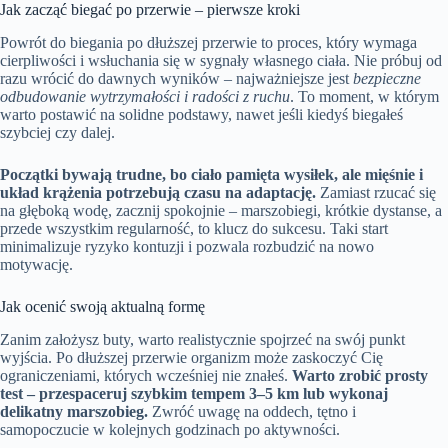
Jak zacząć biegać po przerwie – pierwsze kroki
Powrót do biegania po dłuższej przerwie to proces, który wymaga
cierpliwości i wsłuchania się w sygnały własnego ciała. Nie próbuj od
razu wrócić do dawnych wyników – najważniejsze jest
bezpieczne
odbudowanie wytrzymałości i radości z ruchu
. To moment, w którym
warto postawić na solidne podstawy, nawet jeśli kiedyś biegałeś
szybciej czy dalej.
Początki bywają trudne, bo ciało pamięta wysiłek, ale mięśnie i
układ krążenia potrzebują czasu na adaptację.
Zamiast rzucać się
na głęboką wodę, zacznij spokojnie – marszobiegi, krótkie dystanse, a
przede wszystkim regularność, to klucz do sukcesu. Taki start
minimalizuje ryzyko kontuzji i pozwala rozbudzić na nowo
motywację.
Jak ocenić swoją aktualną formę
Zanim założysz buty, warto realistycznie spojrzeć na swój punkt
wyjścia. Po dłuższej przerwie organizm może zaskoczyć Cię
ograniczeniami, których wcześniej nie znałeś.
Warto zrobić prosty
test – przespaceruj szybkim tempem 3–5 km lub wykonaj
delikatny marszobieg.
Zwróć uwagę na oddech, tętno i
samopoczucie w kolejnych godzinach po aktywności.