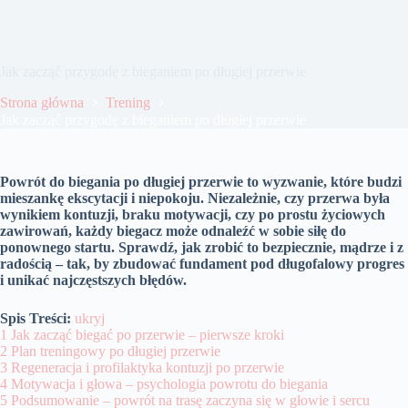
Jak zacząć przygodę z bieganiem po długiej przerwie
Strona główna
Trening
Jak zacząć przygodę z bieganiem po długiej przerwie
Powrót do biegania po długiej przerwie to wyzwanie, które budzi
mieszankę ekscytacji i niepokoju. Niezależnie, czy przerwa była
wynikiem kontuzji, braku motywacji, czy po prostu życiowych
zawirowań, każdy biegacz może odnaleźć w sobie siłę do
ponownego startu. Sprawdź, jak zrobić to bezpiecznie, mądrze i z
radością – tak, by zbudować fundament pod długofalowy progres
i unikać najczęstszych błędów.
Spis Treści:
ukryj
1
Jak zacząć biegać po przerwie – pierwsze kroki
2
Plan treningowy po długiej przerwie
3
Regeneracja i profilaktyka kontuzji po przerwie
4
Motywacja i głowa – psychologia powrotu do biegania
5
Podsumowanie – powrót na trasę zaczyna się w głowie i sercu