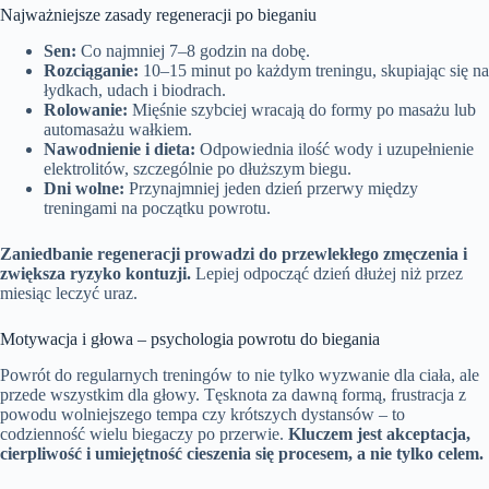
Najważniejsze zasady regeneracji po bieganiu
Sen:
Co najmniej 7–8 godzin na dobę.
Rozciąganie:
10–15 minut po każdym treningu, skupiając się na
łydkach, udach i biodrach.
Rolowanie:
Mięśnie szybciej wracają do formy po masażu lub
automasażu wałkiem.
Nawodnienie i dieta:
Odpowiednia ilość wody i uzupełnienie
elektrolitów, szczególnie po dłuższym biegu.
Dni wolne:
Przynajmniej jeden dzień przerwy między
treningami na początku powrotu.
Zaniedbanie regeneracji prowadzi do przewlekłego zmęczenia i
zwiększa ryzyko kontuzji.
Lepiej odpocząć dzień dłużej niż przez
miesiąc leczyć uraz.
Motywacja i głowa – psychologia powrotu do biegania
Powrót do regularnych treningów to nie tylko wyzwanie dla ciała, ale
przede wszystkim dla głowy. Tęsknota za dawną formą, frustracja z
powodu wolniejszego tempa czy krótszych dystansów – to
codzienność wielu biegaczy po przerwie.
Kluczem jest akceptacja,
cierpliwość i umiejętność cieszenia się procesem, a nie tylko celem.