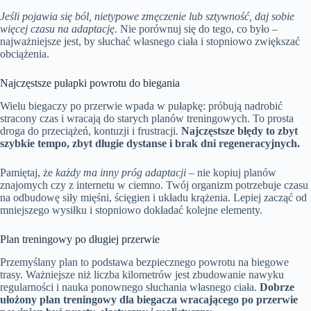
Jeśli pojawia się ból, nietypowe zmęczenie lub sztywność, daj sobie
więcej czasu na adaptację.
Nie porównuj się do tego, co było –
najważniejsze jest, by słuchać własnego ciała i stopniowo zwiększać
obciążenia.
Najczęstsze pułapki powrotu do biegania
Wielu biegaczy po przerwie wpada w pułapkę: próbują nadrobić
stracony czas i wracają do starych planów treningowych. To prosta
droga do przeciążeń, kontuzji i frustracji.
Najczęstsze błędy to zbyt
szybkie tempo, zbyt długie dystanse i brak dni regeneracyjnych.
Pamiętaj, że
każdy ma inny próg adaptacji
– nie kopiuj planów
znajomych czy z internetu w ciemno. Twój organizm potrzebuje czasu
na odbudowę siły mięśni, ścięgien i układu krążenia. Lepiej zacząć od
mniejszego wysiłku i stopniowo dokładać kolejne elementy.
Plan treningowy po długiej przerwie
Przemyślany plan to podstawa bezpiecznego powrotu na biegowe
trasy. Ważniejsze niż liczba kilometrów jest zbudowanie nawyku
regularności i nauka ponownego słuchania własnego ciała.
Dobrze
ułożony plan treningowy dla biegacza wracającego po przerwie