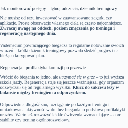
Jak monitorować postępy – tętno, odczucia, dziennik treningowy
Nie musisz od razu inwestować w zaawansowane zegarki czy
aplikacje. Proste obserwacje własnego ciała są często najcenniejsze.
Zwracaj uwagę na oddech, poziom zmęczenia po treningu i
regenerację następnego dnia.
Vademecum powracającego biegacza to regularne notowanie swoich
wrażeń – krótki dziennik treningowy pozwala śledzić progres i na
bieżąco korygować plan.
Regeneracja i profilaktyka kontuzji po przerwie
Wrócić do biegania to jedno, ale
utrzymać się w grze
– to już wyższa
szkoła jazdy. Regeneracja staje się jeszcze ważniejsza, gdy organizm
odzwyczaił się od regularnego wysiłku.
Klucz do sukcesu leży w
balansie między treningiem a odpoczynkiem.
Odpowiednia długość snu, rozciąganie po każdym treningu i
umiarkowana aktywność w dni bez biegania to podstawa profilaktyki
urazów. Warto też rozważyć lekkie ćwiczenia wzmacniające – core
stability czy trening ogólnorozwojowy.