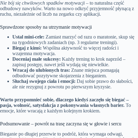
Nie bój się chwilowych spadków motywacji
– to naturalna część
odbudowy nawyków. Warto na nowo odkryć przyjemność płynącą z
ruchu, niezależnie od liczb na zegarku czy aplikacji.
Sprawdzone sposoby na utrzymanie motywacji
Ustal mini-cele:
Zamiast marzyć od razu o maratonie, skup się
na tygodniowych zadaniach (np. 3 regularne treningi).
Biegaj z kimś:
Wspólna aktywność to więcej radości i
wzajemna motywacja.
Doceniaj małe sukcesy:
Każdy trening to krok naprzód –
zapisuj postępy, nawet jeśli wydają się niewielkie.
Wracaj do ulubionych tras:
Znane miejsca pomagają
odbudować pozytywne skojarzenia z bieganiem.
Słuchaj swojego ciała i emocji:
Daj sobie prawo do słabości,
ale nie rezygnuj z powrotu po pierwszym kryzysie.
Warto przypomnieć sobie, dlaczego kiedyś zaczęło się biegać –
pasja, wolność, satysfakcja z pokonywania własnych barier.
To
emocje, które wracają z każdym kolejnym krokiem.
Podsumowanie – powrót na trasę zaczyna się w głowie i sercu
Bieganie po długiej przerwie to podróż, która wymaga odwagi,