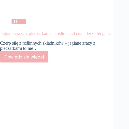
Dieta
Jaglane zrazy z pieczarkami – roślinna siła na talerzu biegacza
Czerp siłę z roślinnych składników – jaglane zrazy z
pieczarkami to nie…
Dowiedz się więcej
Jaglane
zrazy
z
pieczarkami
–
roślinna
siła
na
talerzu
biegacza