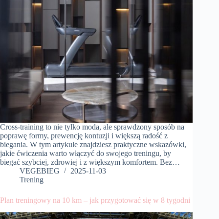
Cross-training to nie tylko moda, ale sprawdzony sposób na
poprawę formy, prewencję kontuzji i większą radość z
biegania. W tym artykule znajdziesz praktyczne wskazówki,
jakie ćwiczenia warto włączyć do swojego treningu, by
biegać szybciej, zdrowiej i z większym komfortem. Bez…
VEGEBIEG
2025-11-03
Trening
Plan treningowy na 10 km – jak przygotować się w 8 tygodni