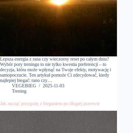
Lepsza energia z rana czy wieczorny reset po całym dniu?
Wybór pory treningu to nie tylko kwestia preferencji – to
decyzja, która może wpłynąć na Twoje efekty, motywację i
samopoczucie. Ten artykuł pomoże Ci zdecydować, kiedy
najlepiej biegać: rano czy…
VEGEBIEG
2025-11-03
Trening
Jak zacząć przygodę z bieganiem po długiej przerwie