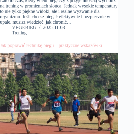
Lato to czas, kiedy wielu biegaczy z przyjemnością wychodzi
na trening w promieniach słońca. Jednak wysokie temperatury
to nie tylko piękne widoki, ale i realne wyzwanie dla
organizmu. Jeśli chcesz biegać efektywnie i bezpiecznie w
upale, musisz wiedzieć, jak chronić…
VEGEBIEG
2025-11-03
Trening
Jak poprawić technikę biegu – praktyczne wskazówki